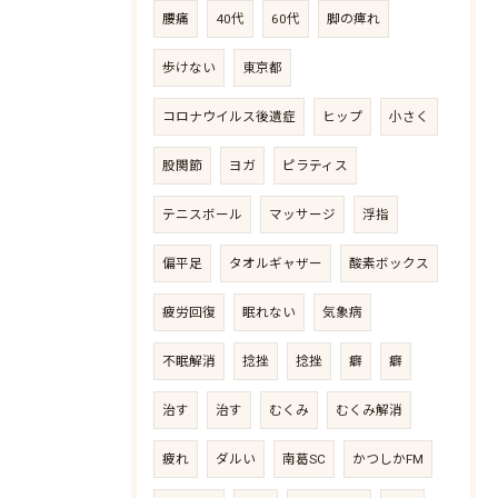
腰痛
40代
60代
脚の痺れ
歩けない
東京都
コロナウイルス後遺症
ヒップ
小さく
股関節
ヨガ
ピラティス
テニスボール
マッサージ
浮指
偏平足
タオルギャザー
酸素ボックス
疲労回復
眠れない
気象病
不眠解消
捻挫
捻挫
癖
癖
治す
治す
むくみ
むくみ解消
疲れ
ダルい
南葛SC
かつしかFM