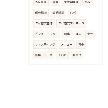
外反母趾
姿勢
坐骨神経痛
歪み
腰の筋肉
姿勢矯正
80代
タイ古式整体
タイ古式マッサージ
ビフォーアフター
頭痛
痛み
女性
ファスティング
メニュー
背中
筋膜リリース
くびれ
脚やせ