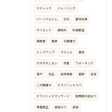
ストレッチ
トレーニング
パーソナルジム
立石
整体効果
ダイエット
調味料
料理教室
健康食
食事
お腹痩せ
ヒップアップ
マルシェ
猫背
ボキボキしない
体重
ウォーキング
青戸
気圧
自律神経
葛飾
足首
二の腕痩せ
ドライヘッドスパ
ドライヘッドマッサージ
股関節の詰まり
骨盤矯正
産後太り
産後