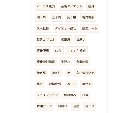
バランス能力
産後ダイエット
痩身
四十肩
五十肩
反り腰
糖質制限
炭水化物
ダイエット成功
酸素ルーム
酸素カプセル
気圧病
首痛い
産後腰痛
50代
内もも引締め
産後骨盤矯正
子連れ
食事制限
巻き肩
冷え性
足
脊柱管狭窄症
痺れ
眼精疲労
首こり
痩せる
シェイプアップ
腰の痛み
白湯
代謝アップ
肩痛い
運動
肩こり