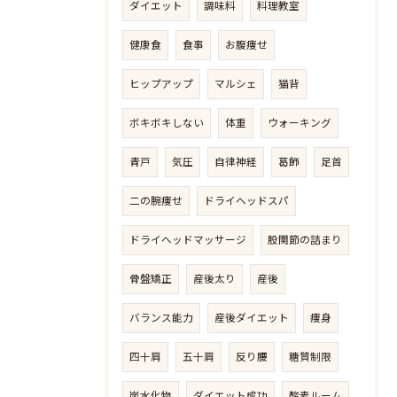
ダイエット
調味料
料理教室
健康食
食事
お腹痩せ
ヒップアップ
マルシェ
猫背
ボキボキしない
体重
ウォーキング
青戸
気圧
自律神経
葛飾
足首
二の腕痩せ
ドライヘッドスパ
ドライヘッドマッサージ
股関節の詰まり
骨盤矯正
産後太り
産後
バランス能力
産後ダイエット
痩身
四十肩
五十肩
反り腰
糖質制限
炭水化物
ダイエット成功
酸素ルーム