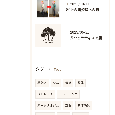
2023/10/11
80歳の美姿勢への道
2023/06/26
ヨガやピラティスで腰痛になる人の特徴「万歳ができない」
タグ
Tags
葛飾区
ジム
青砥
整体
ストレッチ
トレーニング
パーソナルジム
立石
整体効果