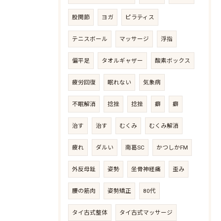
股関節
ヨガ
ピラティス
テニスボール
マッサージ
浮指
偏平足
タオルギャザー
酸素ボックス
疲労回復
眠れない
気象病
不眠解消
捻挫
捻挫
癖
癖
治す
治す
むくみ
むくみ解消
疲れ
ダルい
南葛SC
かつしかFM
外反母趾
姿勢
坐骨神経痛
歪み
腰の筋肉
姿勢矯正
80代
タイ古式整体
タイ古式マッサージ