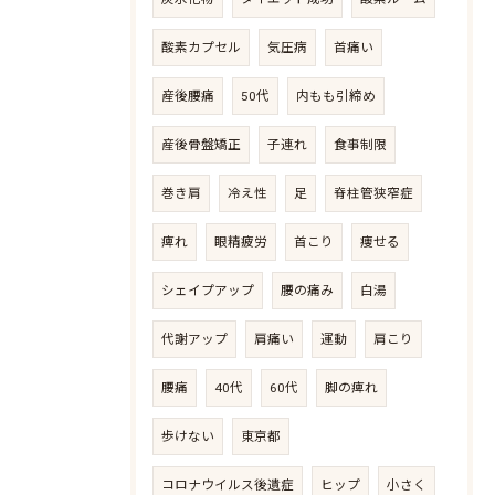
酸素カプセル
気圧病
首痛い
産後腰痛
50代
内もも引締め
産後骨盤矯正
子連れ
食事制限
巻き肩
冷え性
足
脊柱管狭窄症
痺れ
眼精疲労
首こり
痩せる
シェイプアップ
腰の痛み
白湯
代謝アップ
肩痛い
運動
肩こり
腰痛
40代
60代
脚の痺れ
歩けない
東京都
コロナウイルス後遺症
ヒップ
小さく