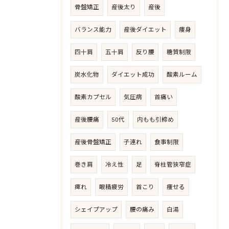
骨盤矯正
産後太り
産後
バランス能力
産後ダイエット
痩身
四十肩
五十肩
反り腰
糖質制限
炭水化物
ダイエット成功
酸素ルーム
酸素カプセル
気圧病
首痛い
産後腰痛
50代
内もも引締め
産後骨盤矯正
子連れ
食事制限
巻き肩
冷え性
足
脊柱管狭窄症
痺れ
眼精疲労
首こり
痩せる
シェイプアップ
腰の痛み
白湯