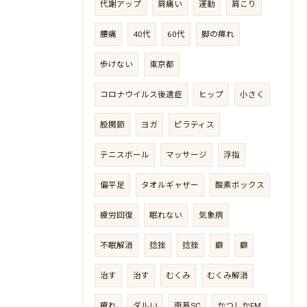
代謝アップ
肩痛い
運動
肩こり
腰痛
40代
60代
脚の痺れ
歩けない
東京都
コロナウイルス後遺症
ヒップ
小さく
股関節
ヨガ
ピラティス
テニスボール
マッサージ
浮指
偏平足
タオルギャザー
酸素ボックス
疲労回復
眠れない
気象病
不眠解消
捻挫
捻挫
癖
癖
治す
治す
むくみ
むくみ解消
疲れ
ダルい
南葛SC
かつしかFM