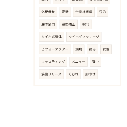
外反母趾
姿勢
坐骨神経痛
歪み
腰の筋肉
姿勢矯正
80代
タイ古式整体
タイ古式マッサージ
ビフォーアフター
頭痛
痛み
女性
ファスティング
メニュー
背中
筋膜リリース
くびれ
脚やせ