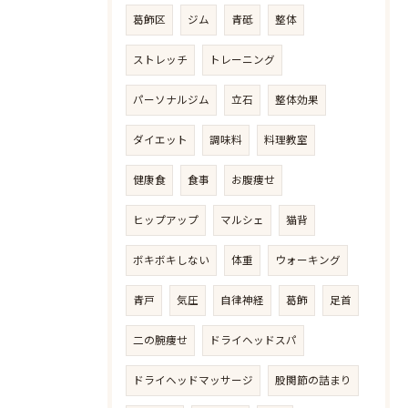
葛飾区
ジム
青砥
整体
ストレッチ
トレーニング
パーソナルジム
立石
整体効果
ダイエット
調味料
料理教室
健康食
食事
お腹痩せ
ヒップアップ
マルシェ
猫背
ボキボキしない
体重
ウォーキング
青戸
気圧
自律神経
葛飾
足首
二の腕痩せ
ドライヘッドスパ
ドライヘッドマッサージ
股関節の詰まり