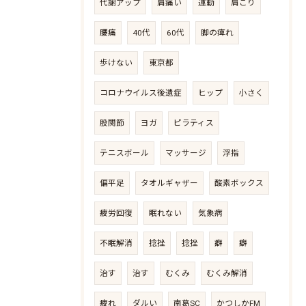
代謝アップ
肩痛い
運動
肩こり
腰痛
40代
60代
脚の痺れ
歩けない
東京都
コロナウイルス後遺症
ヒップ
小さく
股関節
ヨガ
ピラティス
テニスボール
マッサージ
浮指
偏平足
タオルギャザー
酸素ボックス
疲労回復
眠れない
気象病
不眠解消
捻挫
捻挫
癖
癖
治す
治す
むくみ
むくみ解消
疲れ
ダルい
南葛SC
かつしかFM