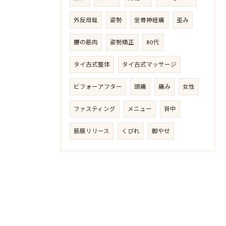
外反母趾
姿勢
坐骨神経痛
歪み
腰の筋肉
姿勢矯正
80代
タイ古式整体
タイ古式マッサージ
ビフォーアフター
頭痛
痛み
女性
ファスティング
メニュー
背中
筋膜リリース
くびれ
脚やせ