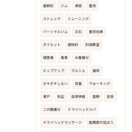
葛飾区
ジム
青砥
整体
ストレッチ
トレーニング
パーソナルジム
立石
整体効果
ダイエット
調味料
料理教室
健康食
食事
お腹痩せ
ヒップアップ
マルシェ
猫背
ボキボキしない
体重
ウォーキング
青戸
気圧
自律神経
葛飾
足首
二の腕痩せ
ドライヘッドスパ
ドライヘッドマッサージ
股関節の詰まり