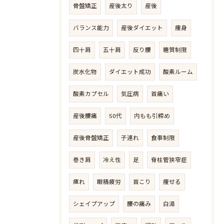
骨盤矯正
産後太り
産後
バランス能力
産後ダイエット
痩身
四十肩
五十肩
反り腰
糖質制限
炭水化物
ダイエット成功
酸素ルーム
酸素カプセル
気圧病
首痛い
産後腰痛
50代
内もも引締め
産後骨盤矯正
子連れ
食事制限
巻き肩
冷え性
足
脊柱管狭窄症
痺れ
眼精疲労
首こり
痩せる
シェイプアップ
腰の痛み
白湯