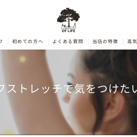
フ
初めての方へ
よくある質問
当店の特徴
高
肩こり
腰痛
フストレッチで気をつけた
整体
ダイエット
ストレッチ