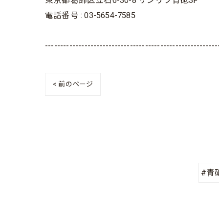
東京都葛飾区立石6-30-8 サンリブ青砥3F
電話番号 : 03-5654-7585
---------------------------------------------------------
< 前のページ
#青