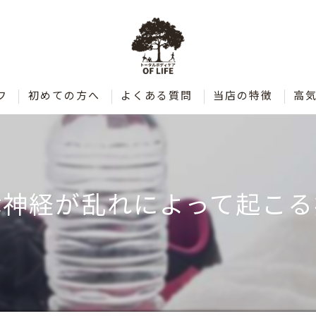
フ
初めての方へ
よくある質問
当店の特徴
高
肩こり
腰痛
律神経が乱れによって起こる
整体
ダイエット
ストレッチ