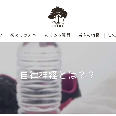
フ
初めての方へ
よくある質問
当店の特徴
高
肩こり
腰痛
自律神経とは？？
整体
ダイエット
ストレッチ