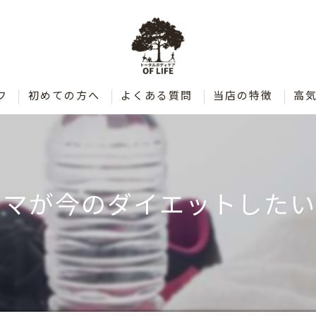
フ
初めての方へ
よくある質問
当店の特徴
高
肩こり
腰痛
ウマが今のダイエットしたい
整体
ダイエット
ストレッチ