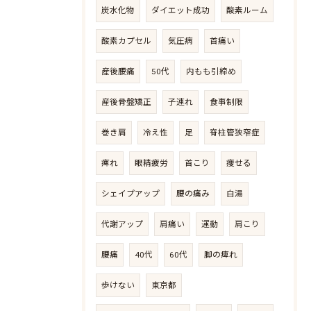
炭水化物
ダイエット成功
酸素ルーム
酸素カプセル
気圧病
首痛い
産後腰痛
50代
内もも引締め
産後骨盤矯正
子連れ
食事制限
巻き肩
冷え性
足
脊柱管狭窄症
痺れ
眼精疲労
首こり
痩せる
シェイプアップ
腰の痛み
白湯
代謝アップ
肩痛い
運動
肩こり
腰痛
40代
60代
脚の痺れ
歩けない
東京都