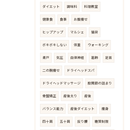
ダイエット
調味料
料理教室
健康食
食事
お腹痩せ
ヒップアップ
マルシェ
猫背
ボキボキしない
体重
ウォーキング
青戸
気圧
自律神経
葛飾
足首
二の腕痩せ
ドライヘッドスパ
ドライヘッドマッサージ
股関節の詰まり
骨盤矯正
産後太り
産後
バランス能力
産後ダイエット
痩身
四十肩
五十肩
反り腰
糖質制限