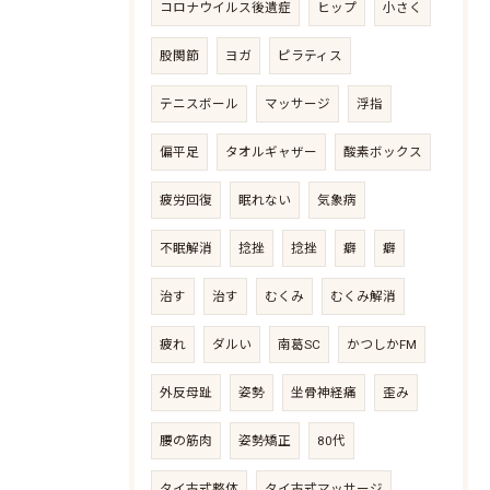
コロナウイルス後遺症
ヒップ
小さく
股関節
ヨガ
ピラティス
テニスボール
マッサージ
浮指
偏平足
タオルギャザー
酸素ボックス
疲労回復
眠れない
気象病
不眠解消
捻挫
捻挫
癖
癖
治す
治す
むくみ
むくみ解消
疲れ
ダルい
南葛SC
かつしかFM
外反母趾
姿勢
坐骨神経痛
歪み
腰の筋肉
姿勢矯正
80代
タイ古式整体
タイ古式マッサージ