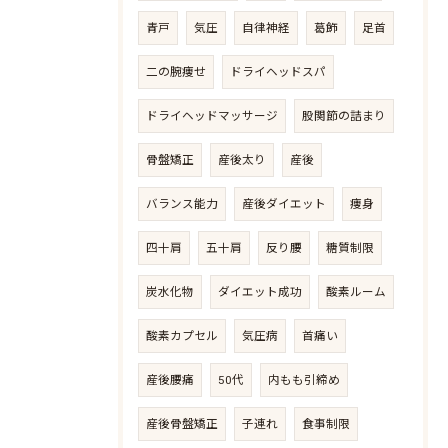
青戸
気圧
自律神経
葛飾
足首
二の腕痩せ
ドライヘッドスパ
ドライヘッドマッサージ
股関節の詰まり
骨盤矯正
産後太り
産後
バランス能力
産後ダイエット
痩身
四十肩
五十肩
反り腰
糖質制限
炭水化物
ダイエット成功
酸素ルーム
酸素カプセル
気圧病
首痛い
産後腰痛
50代
内もも引締め
産後骨盤矯正
子連れ
食事制限