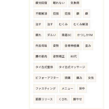
疲労回復
眠れない
気象病
不眠解消
捻挫
捻挫
癖
癖
治す
治す
むくみ
むくみ解消
疲れ
ダルい
南葛SC
かつしかFM
外反母趾
姿勢
坐骨神経痛
歪み
腰の筋肉
姿勢矯正
80代
タイ古式整体
タイ古式マッサージ
ビフォーアフター
頭痛
痛み
女性
ファスティング
メニュー
背中
筋膜リリース
くびれ
脚やせ