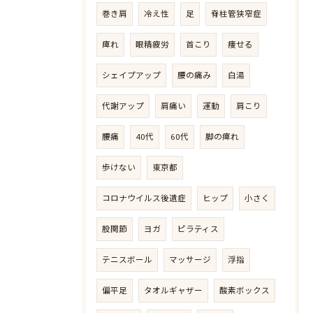
巻き肩
冷え性
足
脊柱管狭窄症
痺れ
眼精疲労
首こり
痩せる
シェイプアップ
腰の痛み
白湯
代謝アップ
肩痛い
運動
肩こり
腰痛
40代
60代
脚の痺れ
歩けない
東京都
コロナウイルス後遺症
ヒップ
小さく
股関節
ヨガ
ピラティス
テニスボール
マッサージ
浮指
偏平足
タオルギャザー
酸素ボックス