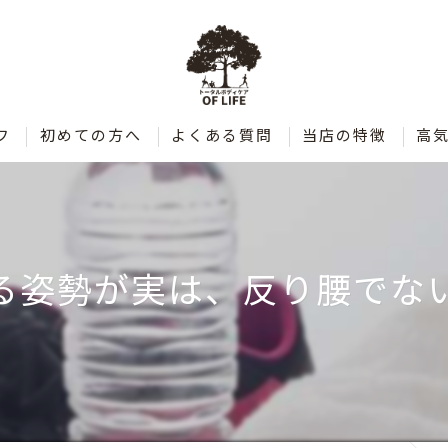
フ
初めての方へ
よくある質問
当店の特徴
高
肩こり
腰痛
る姿勢が実は、反り腰でな
整体
ダイエット
ストレッチ