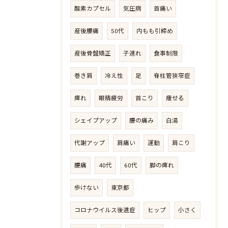
酸素カプセル
気圧病
首痛い
産後腰痛
50代
内もも引締め
産後骨盤矯正
子連れ
食事制限
巻き肩
冷え性
足
脊柱管狭窄症
痺れ
眼精疲労
首こり
痩せる
シェイプアップ
腰の痛み
白湯
代謝アップ
肩痛い
運動
肩こり
腰痛
40代
60代
脚の痺れ
歩けない
東京都
コロナウイルス後遺症
ヒップ
小さく