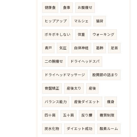
健康食
食事
お腹痩せ
ヒップアップ
マルシェ
猫背
ボキボキしない
体重
ウォーキング
青戸
気圧
自律神経
葛飾
足首
二の腕痩せ
ドライヘッドスパ
ドライヘッドマッサージ
股関節の詰まり
骨盤矯正
産後太り
産後
バランス能力
産後ダイエット
痩身
四十肩
五十肩
反り腰
糖質制限
炭水化物
ダイエット成功
酸素ルーム