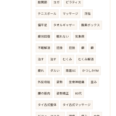
股関節
ヨガ
ピラティス
テニスボール
マッサージ
浮指
偏平足
タオルギャザー
酸素ボックス
疲労回復
眠れない
気象病
不眠解消
捻挫
捻挫
癖
癖
治す
治す
むくみ
むくみ解消
疲れ
ダルい
南葛SC
かつしかFM
外反母趾
姿勢
坐骨神経痛
歪み
腰の筋肉
姿勢矯正
80代
タイ古式整体
タイ古式マッサージ