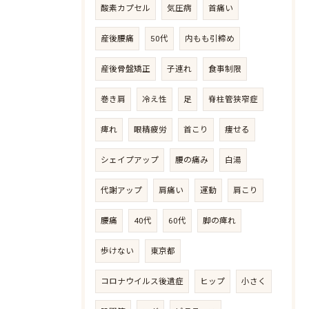
酸素カプセル
気圧病
首痛い
産後腰痛
50代
内もも引締め
産後骨盤矯正
子連れ
食事制限
巻き肩
冷え性
足
脊柱管狭窄症
痺れ
眼精疲労
首こり
痩せる
シェイプアップ
腰の痛み
白湯
代謝アップ
肩痛い
運動
肩こり
腰痛
40代
60代
脚の痺れ
歩けない
東京都
コロナウイルス後遺症
ヒップ
小さく