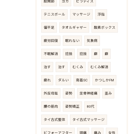
股関節
ヨガ
ピラティス
テニスボール
マッサージ
浮指
偏平足
タオルギャザー
酸素ボックス
疲労回復
眠れない
気象病
不眠解消
捻挫
捻挫
癖
癖
治す
治す
むくみ
むくみ解消
疲れ
ダルい
南葛SC
かつしかFM
外反母趾
姿勢
坐骨神経痛
歪み
腰の筋肉
姿勢矯正
80代
タイ古式整体
タイ古式マッサージ
ビフォーアフター
頭痛
痛み
女性