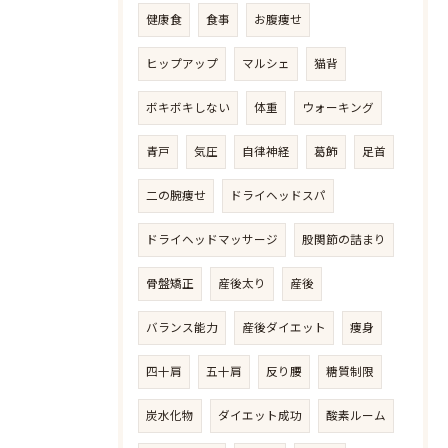
健康食
食事
お腹痩せ
ヒップアップ
マルシェ
猫背
ボキボキしない
体重
ウォーキング
青戸
気圧
自律神経
葛飾
足首
二の腕痩せ
ドライヘッドスパ
ドライヘッドマッサージ
股関節の詰まり
骨盤矯正
産後太り
産後
バランス能力
産後ダイエット
痩身
四十肩
五十肩
反り腰
糖質制限
炭水化物
ダイエット成功
酸素ルーム