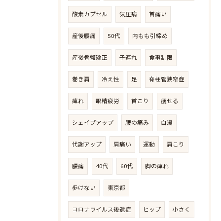
酸素カプセル
気圧病
首痛い
産後腰痛
50代
内もも引締め
産後骨盤矯正
子連れ
食事制限
巻き肩
冷え性
足
脊柱管狭窄症
痺れ
眼精疲労
首こり
痩せる
シェイプアップ
腰の痛み
白湯
代謝アップ
肩痛い
運動
肩こり
腰痛
40代
60代
脚の痺れ
歩けない
東京都
コロナウイルス後遺症
ヒップ
小さく