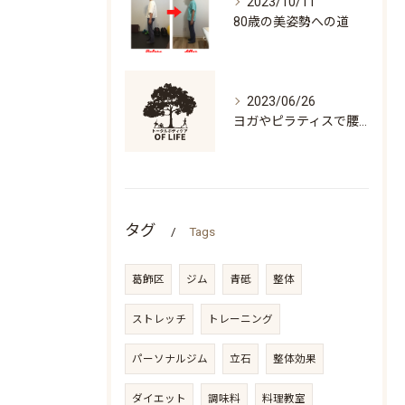
2023/10/11
80歳の美姿勢への道
2023/06/26
ヨガやピラティスで腰痛になる人の特徴「万歳ができない」
タグ
Tags
葛飾区
ジム
青砥
整体
ストレッチ
トレーニング
パーソナルジム
立石
整体効果
ダイエット
調味料
料理教室