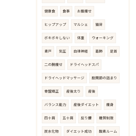
健康食
食事
お腹痩せ
ヒップアップ
マルシェ
猫背
ボキボキしない
体重
ウォーキング
青戸
気圧
自律神経
葛飾
足首
二の腕痩せ
ドライヘッドスパ
ドライヘッドマッサージ
股関節の詰まり
骨盤矯正
産後太り
産後
バランス能力
産後ダイエット
痩身
四十肩
五十肩
反り腰
糖質制限
炭水化物
ダイエット成功
酸素ルーム