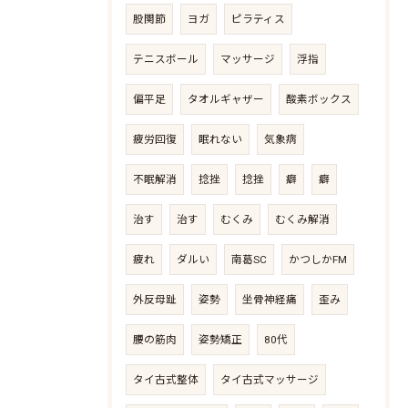
股関節
ヨガ
ピラティス
テニスボール
マッサージ
浮指
偏平足
タオルギャザー
酸素ボックス
疲労回復
眠れない
気象病
不眠解消
捻挫
捻挫
癖
癖
治す
治す
むくみ
むくみ解消
疲れ
ダルい
南葛SC
かつしかFM
外反母趾
姿勢
坐骨神経痛
歪み
腰の筋肉
姿勢矯正
80代
タイ古式整体
タイ古式マッサージ