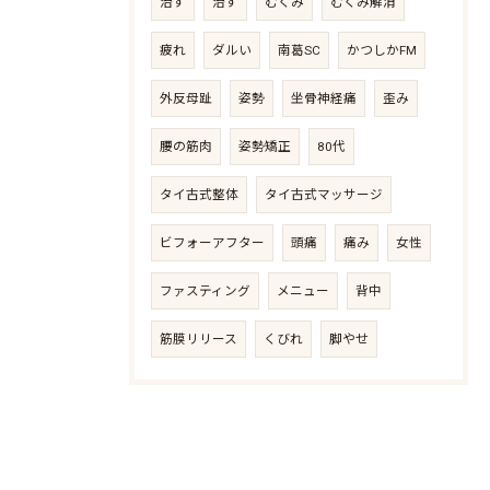
治す
治す
むくみ
むくみ解消
疲れ
ダルい
南葛SC
かつしかFM
外反母趾
姿勢
坐骨神経痛
歪み
腰の筋肉
姿勢矯正
80代
タイ古式整体
タイ古式マッサージ
ビフォーアフター
頭痛
痛み
女性
ファスティング
メニュー
背中
筋膜リリース
くびれ
脚やせ