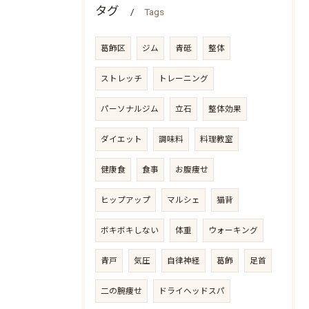
タグ
Tags
葛飾区
ジム
青砥
整体
ストレッチ
トレーニング
パーソナルジム
立石
整体効果
ダイエット
調味料
料理教室
健康食
食事
お腹痩せ
ヒップアップ
マルシェ
猫背
ボキボキしない
体重
ウォーキング
青戸
気圧
自律神経
葛飾
足首
二の腕痩せ
ドライヘッドスパ