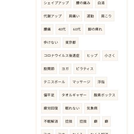
シェイプアップ
腰の痛み
白湯
代謝アップ
肩痛い
運動
肩こり
腰痛
40代
60代
脚の痺れ
歩けない
東京都
コロナウイルス後遺症
ヒップ
小さく
股関節
ヨガ
ピラティス
テニスボール
マッサージ
浮指
偏平足
タオルギャザー
酸素ボックス
疲労回復
眠れない
気象病
不眠解消
捻挫
捻挫
癖
癖