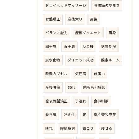
ドライヘッドマッサージ
股関節の詰まり
骨盤矯正
産後太り
産後
バランス能力
産後ダイエット
痩身
四十肩
五十肩
反り腰
糖質制限
炭水化物
ダイエット成功
酸素ルーム
酸素カプセル
気圧病
首痛い
産後腰痛
50代
内もも引締め
産後骨盤矯正
子連れ
食事制限
巻き肩
冷え性
足
脊柱管狭窄症
痺れ
眼精疲労
首こり
痩せる