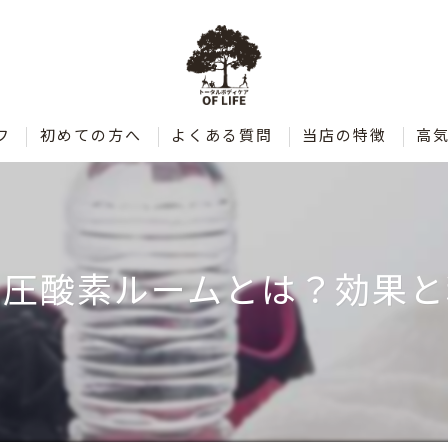
フ
初めての方へ
よくある質問
当店の特徴
高
肩こり
腰痛
気圧酸素ルームとは？効果と
整体
ダイエット
ストレッチ