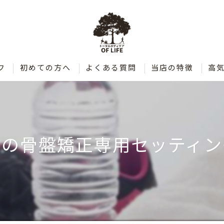
フ
初めての方へ
よくある質問
当店の特徴
高
肩こり
腰痛
後の骨盤矯正専用セッティ
整体
ダイエット
ストレッチ