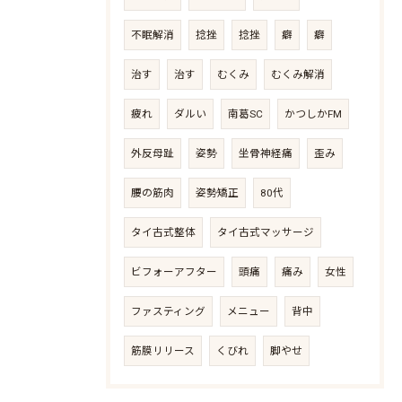
不眠解消
捻挫
捻挫
癖
癖
治す
治す
むくみ
むくみ解消
疲れ
ダルい
南葛SC
かつしかFM
外反母趾
姿勢
坐骨神経痛
歪み
腰の筋肉
姿勢矯正
80代
タイ古式整体
タイ古式マッサージ
ビフォーアフター
頭痛
痛み
女性
ファスティング
メニュー
背中
筋膜リリース
くびれ
脚やせ