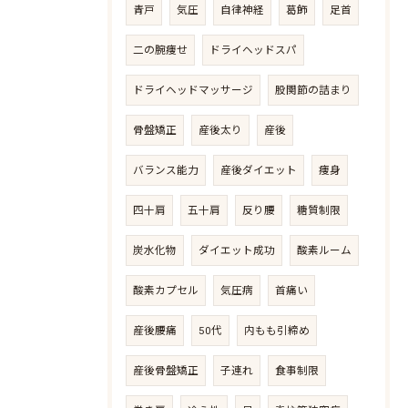
青戸
気圧
自律神経
葛飾
足首
二の腕痩せ
ドライヘッドスパ
ドライヘッドマッサージ
股関節の詰まり
骨盤矯正
産後太り
産後
バランス能力
産後ダイエット
痩身
四十肩
五十肩
反り腰
糖質制限
炭水化物
ダイエット成功
酸素ルーム
酸素カプセル
気圧病
首痛い
産後腰痛
50代
内もも引締め
産後骨盤矯正
子連れ
食事制限