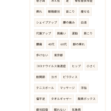
巻き肩
冷え性
足
脊柱管狭窄症
痺れ
眼精疲労
首こり
痩せる
シェイプアップ
腰の痛み
白湯
代謝アップ
肩痛い
運動
肩こり
腰痛
40代
60代
脚の痺れ
歩けない
東京都
コロナウイルス後遺症
ヒップ
小さく
股関節
ヨガ
ピラティス
テニスボール
マッサージ
浮指
偏平足
タオルギャザー
酸素ボックス
疲労回復
眠れない
気象病