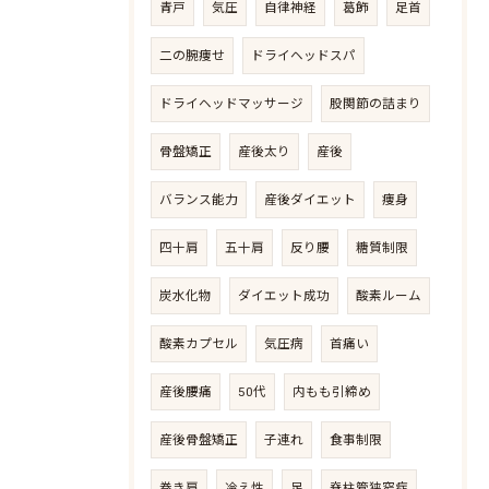
青戸
気圧
自律神経
葛飾
足首
二の腕痩せ
ドライヘッドスパ
ドライヘッドマッサージ
股関節の詰まり
骨盤矯正
産後太り
産後
バランス能力
産後ダイエット
痩身
四十肩
五十肩
反り腰
糖質制限
炭水化物
ダイエット成功
酸素ルーム
酸素カプセル
気圧病
首痛い
産後腰痛
50代
内もも引締め
産後骨盤矯正
子連れ
食事制限
巻き肩
冷え性
足
脊柱管狭窄症