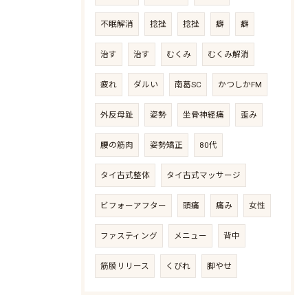
不眠解消
捻挫
捻挫
癖
癖
治す
治す
むくみ
むくみ解消
疲れ
ダルい
南葛SC
かつしかFM
外反母趾
姿勢
坐骨神経痛
歪み
腰の筋肉
姿勢矯正
80代
タイ古式整体
タイ古式マッサージ
ビフォーアフター
頭痛
痛み
女性
ファスティング
メニュー
背中
筋膜リリース
くびれ
脚やせ