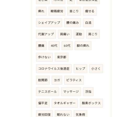
痺れ
眼精疲労
首こり
痩せる
シェイプアップ
腰の痛み
白湯
代謝アップ
肩痛い
運動
肩こり
腰痛
40代
60代
脚の痺れ
歩けない
東京都
コロナウイルス後遺症
ヒップ
小さく
股関節
ヨガ
ピラティス
テニスボール
マッサージ
浮指
偏平足
タオルギャザー
酸素ボックス
疲労回復
眠れない
気象病