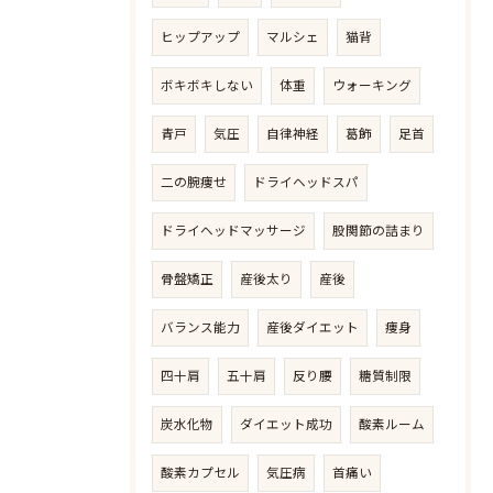
ヒップアップ
マルシェ
猫背
ボキボキしない
体重
ウォーキング
青戸
気圧
自律神経
葛飾
足首
二の腕痩せ
ドライヘッドスパ
ドライヘッドマッサージ
股関節の詰まり
骨盤矯正
産後太り
産後
バランス能力
産後ダイエット
痩身
四十肩
五十肩
反り腰
糖質制限
炭水化物
ダイエット成功
酸素ルーム
酸素カプセル
気圧病
首痛い