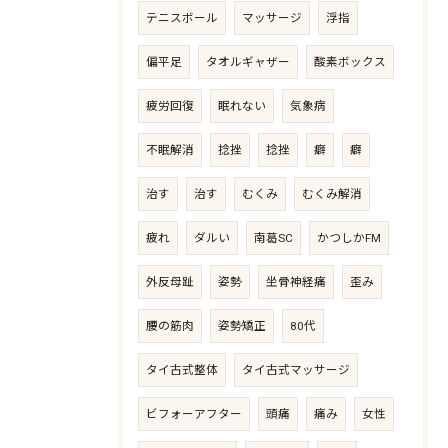
テニスボール
マッサージ
浮指
偏平足
タオルギャザー
酸素ボックス
疲労回復
眠れない
気象病
不眠解消
捻挫
捻挫
癖
癖
治す
治す
むくみ
むくみ解消
疲れ
ダルい
南葛SC
かつしかFM
外反母趾
姿勢
坐骨神経痛
歪み
腰の筋肉
姿勢矯正
80代
タイ古式整体
タイ古式マッサージ
ビフォーアフター
頭痛
痛み
女性