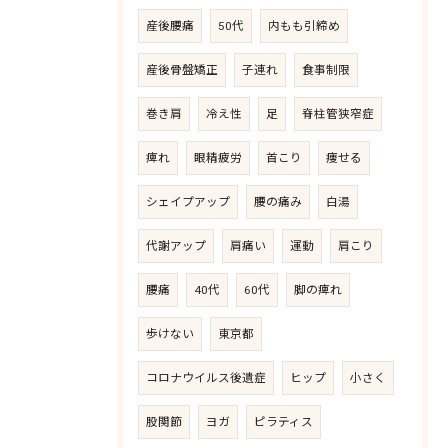
産後腰痛
50代
内もも引締め
産後骨盤矯正
子連れ
食事制限
巻き肩
冷え性
足
脊柱管狭窄症
痺れ
眼精疲労
首こり
痩せる
シェイプアップ
腰の痛み
白湯
代謝アップ
肩痛い
運動
肩こり
腰痛
40代
60代
脚の痺れ
歩けない
東京都
コロナウイルス後遺症
ヒップ
小さく
股関節
ヨガ
ピラティス