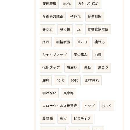
産後腰痛
50代
内もも引締め
産後骨盤矯正
子連れ
食事制限
巻き肩
冷え性
足
脊柱管狭窄症
痺れ
眼精疲労
首こり
痩せる
シェイプアップ
腰の痛み
白湯
代謝アップ
肩痛い
運動
肩こり
腰痛
40代
60代
脚の痺れ
歩けない
東京都
コロナウイルス後遺症
ヒップ
小さく
股関節
ヨガ
ピラティス