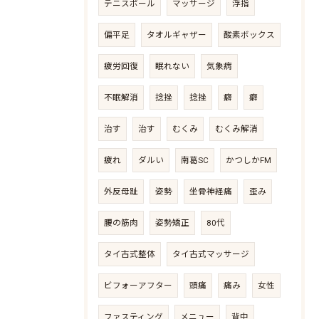
テニスボール
マッサージ
浮指
偏平足
タオルギャザー
酸素ボックス
疲労回復
眠れない
気象病
不眠解消
捻挫
捻挫
癖
癖
治す
治す
むくみ
むくみ解消
疲れ
ダルい
南葛SC
かつしかFM
外反母趾
姿勢
坐骨神経痛
歪み
腰の筋肉
姿勢矯正
80代
タイ古式整体
タイ古式マッサージ
ビフォーアフター
頭痛
痛み
女性
ファスティング
メニュー
背中