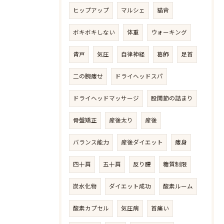
ヒップアップ
マルシェ
猫背
ボキボキしない
体重
ウォーキング
青戸
気圧
自律神経
葛飾
足首
二の腕痩せ
ドライヘッドスパ
ドライヘッドマッサージ
股関節の詰まり
骨盤矯正
産後太り
産後
バランス能力
産後ダイエット
痩身
四十肩
五十肩
反り腰
糖質制限
炭水化物
ダイエット成功
酸素ルーム
酸素カプセル
気圧病
首痛い