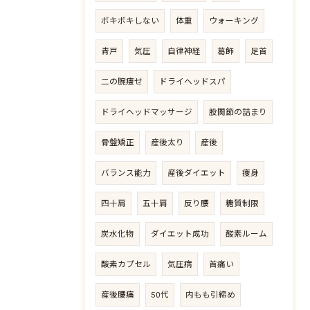
ボキボキしない
体重
ウォーキング
青戸
気圧
自律神経
葛飾
足首
二の腕痩せ
ドライヘッドスパ
ドライヘッドマッサージ
股関節の詰まり
骨盤矯正
産後太り
産後
バランス能力
産後ダイエット
痩身
四十肩
五十肩
反り腰
糖質制限
炭水化物
ダイエット成功
酸素ルーム
酸素カプセル
気圧病
首痛い
産後腰痛
50代
内もも引締め