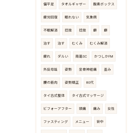
偏平足
タオルギャザー
酸素ボックス
疲労回復
眠れない
気象病
不眠解消
捻挫
捻挫
癖
癖
治す
治す
むくみ
むくみ解消
疲れ
ダルい
南葛SC
かつしかFM
外反母趾
姿勢
坐骨神経痛
歪み
腰の筋肉
姿勢矯正
80代
タイ古式整体
タイ古式マッサージ
ビフォーアフター
頭痛
痛み
女性
ファスティング
メニュー
背中