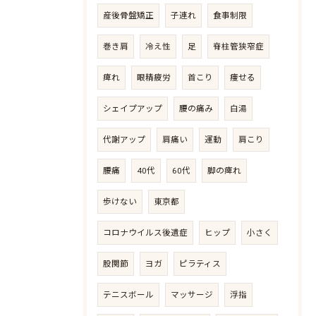
産後骨盤矯正
子連れ
食事制限
巻き肩
冷え性
足
脊柱管狭窄症
痺れ
眼精疲労
首こり
痩せる
シェイプアップ
腰の痛み
白湯
代謝アップ
肩痛い
運動
肩こり
腰痛
40代
60代
脚の痺れ
歩けない
東京都
コロナウイルス後遺症
ヒップ
小さく
股関節
ヨガ
ピラティス
テニスボール
マッサージ
浮指